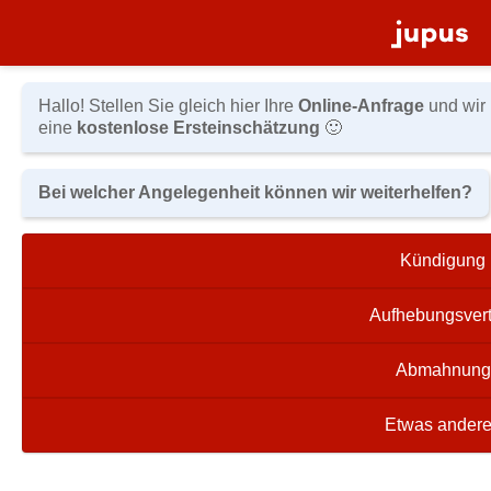
Skip to content
Hallo! Stellen Sie gleich hier Ihre
Online-Anfrage
und wir
eine
kostenlose Ersteinschätzung
🙂
Bei welcher Angelegenheit können wir weiterhelfen?
Kündigung
Aufhebungsvert
Abmahnung
Etwas ander
kontakt@rotwang-law.de