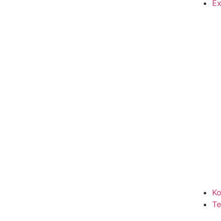
Ex
Ko
T