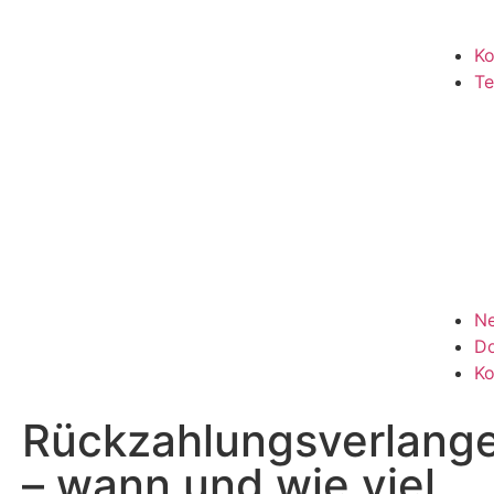
Ko
T
N
D
Ko
Rückzahlungsverlang
– wann und wie viel