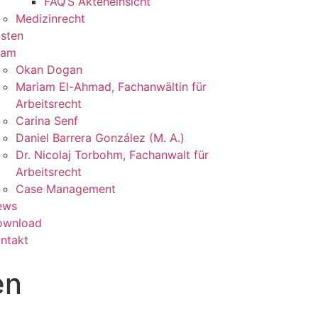
FAQ’S Akteneinsicht
Medizinrecht
sten
eam
Okan Dogan
Mariam El-Ahmad, Fachanwältin für
Arbeitsrecht
Carina Senf
Daniel Barrera González (M. A.)
Dr. Nicolaj Torbohm, Fachanwalt für
Arbeitsrecht
Case Management
ews
ownload
ntakt
en