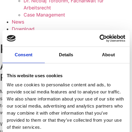
Dr. Nicolaj Torbohm, Fachanwalt für
Arbeitsrecht
Case Management
News
Download
Kontakt
Kosten
Consent
Details
About
Anwaltskosten mit und ohne
Rechtsschutzversicherung.
This website uses cookies
We use cookies to personalise content and ads, to
Mit unserem transparenten Kostenmodell sind Sie auf der
provide social media features and to analyse our traffic.
sicheren Seite. Nach einer kostenlosen Ersteinschätzung
We also share information about your use of our site with
teilen wir Ihnen vor jedem weiteren Schritt mit, ob und
our social media, advertising and analytics partners who
wenn ja, in welcher Höhe Kosten auf Sie zukommen.
may combine it with other information that you’ve
provided to them or that they’ve collected from your use
Wir rechnen direkt mit Ihrer Rechtschutzversicherung ab
of their services.
und arbeiten mit Prozessfinanzierern zusammen, sollten