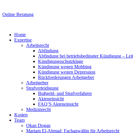
Online Beratung
Home
Expertise
Arbeitsrecht
Abfindung
Abfindung bei betriebsbedingter Kündigung – Lei
Kündigungsschutzklage
Kündigung wegen Mobbing
Kündigung wegen Depression
Rückforderungen Arbeitgeber
Arbeitgeber
Strafverteidigung
Bußgeld- und Strafverfahren
Akteneinsicht
FAQ’S Akteneinsicht
Medizinrecht
Kosten
Team
Okan Dogan
Mariam El-Ahmad, Fachanwältin für Arbeitsrecht