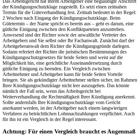
Das Arbeitsgericht hat Ihrem Arbeitgeber eine beglaubigte Abschrift
der Kündigungsschutzklage zugestellt. Es setzt einen zeitnahen
Termin für die Güteverhandlung fest. Zeitnah bedeutet in der Regel:
2 Wochen nach Eingang der Kündigungsschutzklage. Beim
Gütetermin – der Name spricht es bereits aus – geht es darum, eine
gütliche Einigung zwischen den Konfliktparteien anzustreben.
Anwesend sind der Richter sowie der anwaltliche Vertreter des
Arbeitgebers und Sie selbst oder Ihr Fachanwalt. Zunächst darf der
Arbeitgeberanwalt dem Richter die Kündigungsgründe darlegen.
Sodann referiert der Richter die juristischen Bestimmungen des
Kündigungsschutzgesetzes für beide Seiten und weist auf die
Möglichkeit hin, eine gerichtliche Auseinandersetzung durch
gütliche Einigung zu beenden. Ein Vergleich zwischen
Arbeitnehmer und Arbeitgeber kann für beide Seiten Vorteile
bringen. Sie als gekündigter Arbeitnehmer stellen sicher, im Rahmen
Ihrer Kündigungsschutzklage nicht leer auszugehen. Das könnte
nämlich der Fall sein, wenn das Arbeitsgericht bei
Weiterverhandlung die Rechtmäßigkeit Ihrer Kündigung anerkennt.
Sollte andernfalls Ihre Kündigungsschutzklage vom Gericht
anerkannt werden, ist der Arbeitgeber nach einem langwierigen
Verfahren zu beträchtlichen Lohnnachzahlungen verpflichtet. Auch
für ihn ist ein Vergleich in der Regel interessant.
Achtung: Für einen Vergleich braucht es Augenmaß