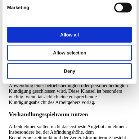
Ein vollständiger Aufhebungsvertrag sollte folgende Punkte
Marketing
regeln:
Exaktes Beendigungsdatum des Arbeitsverhältnisses
Höhe und Fälligkeit der Abfindung
Regelungen zur Freistellung und Urlaubsabgeltung
Allow all
Formulierung des Arbeitszeugnisses
Rückgabe von Firmeneigentum
Wettbewerbsverbote und Geheimhaltungspflichten
Allow selection
Vermeidung der Sperrzeit
Deny
Um eine Sperrzeit zu vermeiden, sollte im Vertrag explizit
festgehalten werden, dass der Aufhebungsvertrag zur
Abwendung einer betriebsbedingten oder personenbedingten
Kündigung geschlossen wird. Diese Klausel ist besonders
wichtig, wenn tatsächlich eine entsprechende
Kündigungsabsicht des Arbeitgebers vorlag.
Verhandlungsspielraum nutzen
Arbeitnehmer sollten nicht das erstbeste Angebot annehmen.
Insbesondere bei der Abfindungshöhe, dem
Beendigungszeitpunkt und der Zeugnisformulierung besteht