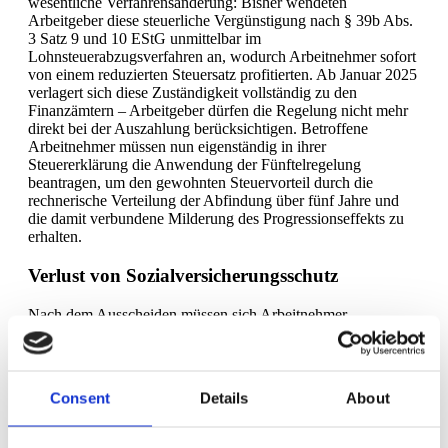
wesentliche Verfahrensänderung: Bisher wendeten
Arbeitgeber diese steuerliche Vergünstigung nach § 39b Abs.
3 Satz 9 und 10 EStG unmittelbar im
Lohnsteuerabzugsverfahren an, wodurch Arbeitnehmer sofort
von einem reduzierten Steuersatz profitierten. Ab Januar 2025
verlagert sich diese Zuständigkeit vollständig zu den
Finanzämtern – Arbeitgeber dürfen die Regelung nicht mehr
direkt bei der Auszahlung berücksichtigen. Betroffene
Arbeitnehmer müssen nun eigenständig in ihrer
Steuererklärung die Anwendung der Fünftelregelung
beantragen, um den gewohnten Steuervorteil durch die
rechnerische Verteilung der Abfindung über fünf Jahre und
die damit verbundene Milderung des Progressionseffekts zu
erhalten.
Verlust von Sozialversicherungsschutz
Nach dem Ausscheiden müssen sich Arbeitnehmer
eigenständig krankenversichern, falls sie nicht sofort ein neues
Arbeitsverhältnis beginnen. Die Beiträge zur freiwilligen
Krankenversicherung können erheblich höher ausfallen als
die bisherigen Arbeitnehmerbeiträge.
Consent
Details
About
Rechtliche Fallstricke und