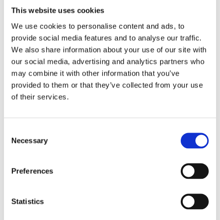
Formvorschriften
This website uses cookies
Die Wirksamkeit eines Aufhebungsvertrags steht und fällt mit
We use cookies to personalise content and ads, to
der Einhaltung rechtlicher Vorgaben. Neben der zwingenden
provide social media features and to analyse our traffic.
Schriftform müssen beide Parteien den Vertrag ohne Druck
We also share information about your use of our site with
und in voller Kenntnis der Konsequenzen unterzeichnen.
our social media, advertising and analytics partners who
Ein Verstoß gegen das Gebot des fairen Verhandelns kann zur
may combine it with other information that you’ve
Unwirksamkeit führen. Dies ist beispielsweise der Fall, wenn
provided to them or that they’ve collected from your use
der Arbeitgeber mit fristloser Kündigung droht, ohne dass
dafür ein triftiger Grund vorliegt, oder wenn unzureichend
of their services.
Bedenkzeit gewährt wird.
Ein
Anwalt für Arbeitsrecht
kann helfen, solche
Unwirksamkeitsgründe zu identifizieren und den Vertrag
Consent
rechtlich zu prüfen. Besonders bei komplexen Sachverhalten
Necessary
Selection
oder hohen Abfindungssummen ist professioneller Rechtsrat
empfehlenswert.
Preferences
Verhandlungstipps und wichtige
Vertragsklauseln
Statistics
Wesentliche Vertragsinhalte